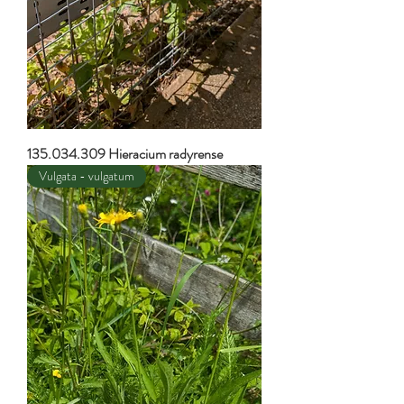
135.034.309 Hieracium radyrense
Vulgata - vulgatum