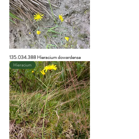
135.034.388 Hieracium dowardense
Hieracium