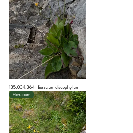
135.034.364 Hieracium discophyllum
Hieracium