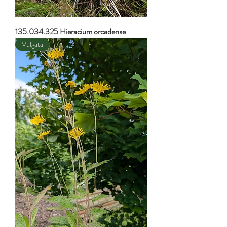
135.034.325 Hieracium orcadense
Vulgata