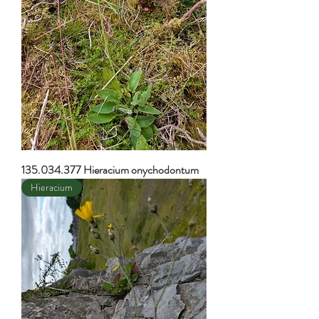
135.034.377 Hieracium onychodontum
Hieracium