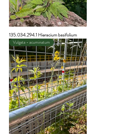
135.034.294.1 Hieracium basifolium
Vulgata - acuminatum