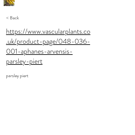
< Back
https://www.vascularplants.co
.uk/product-page/048-036-
001-aphanes-arvensis-
parsley-piert
parsley piert